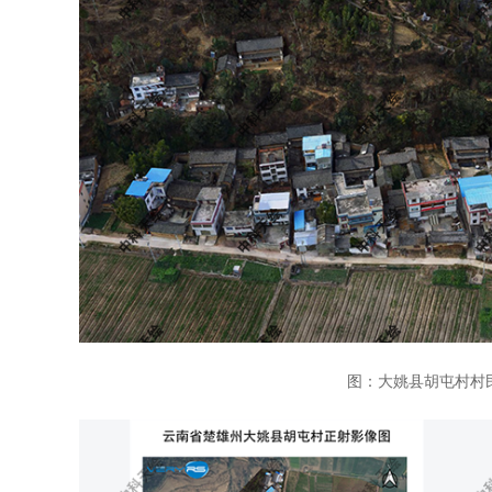
图：大姚县胡屯村村