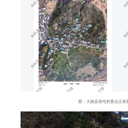
图：大姚县胡屯村委会正射