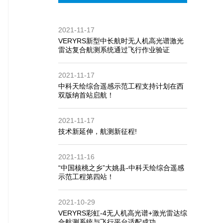
号银谷大厦21层 ：地址

100089 ：邮编

2021-11-17
010-62530169 ：电话

VERYRS新型中长航时无人机高光谱激光
雷达复合航测系统通过飞行作业验证
ryrs@veryrs.com ：邮箱

2021-11-17
中科天绘综合遥感示范工程支持计划在西
双版纳首站启航！
2021-11-17
技术新延伸，航测新征程!
2021-11-16
“中国核桃之乡”大姚县-中科天绘综合遥感
示范工程第四站！
2021-10-29
VERYRS彩虹-4无人机高光谱+激光雷达综
合航测系统与飞行平台适配成功